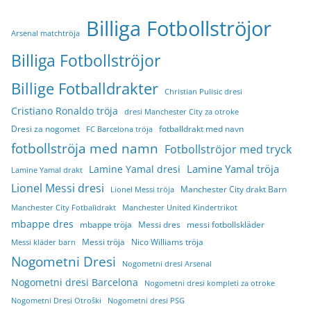
Billiga Fotbollströjor
Arsenal matchtröja
Billiga Fotbollströjor
Billige Fotballdrakter
Christian Pulisic dresi
Cristiano Ronaldo tröja
dresi Manchester City za otroke
Dresi za nogomet
fotballdrakt med navn
FC Barcelona tröja
fotbollströja med namn
Fotbollströjor med tryck
Lamine Yamal tröja
Lamine Yamal dresi
Lamine Yamal drakt
Lionel Messi dresi
Manchester City drakt Barn
Lionel Messi tröja
Manchester City Fotballdrakt
Manchester United Kindertrikot
mbappe dres
mbappe tröja
Messi dres
messi fotbollskläder
Messi tröja
Nico Williams tröja
Messi kläder barn
Nogometni Dresi
Nogometni dresi Arsenal
Nogometni dresi Barcelona
Nogometni dresi kompleti za otroke
Nogometni Dresi Otroški
Nogometni dresi PSG