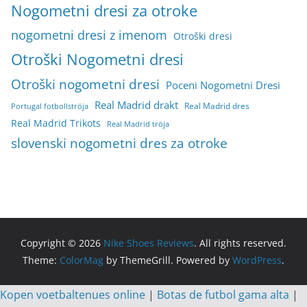
Nogometni dresi za otroke
nogometni dresi z imenom
Otroški dresi
Otroški Nogometni dresi
Otroški nogometni dresi
Poceni Nogometni Dresi
Real Madrid drakt
Real Madrid dres
Portugal fotbollströja
Real Madrid Trikots
Real Madrid tröja
slovenski nogometni dres za otroke
Copyright © 2026
Nike Shoes Reviews
. All rights reserved.
Theme:
ColorMag
by ThemeGrill. Powered by
WordPress
.
Kopen voetbaltenues online
|
Botas de futbol gama alta
|